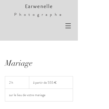
Earwenelle
Photographe
Mariage
à
partir
2 h
2
à partir de 555 €
de
555
h
€
sur le lieu de votre mariage